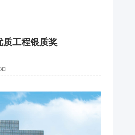
优质工程银质奖
3日