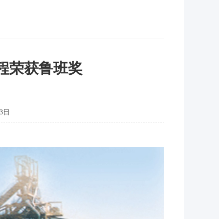
程荣获鲁班奖
3日