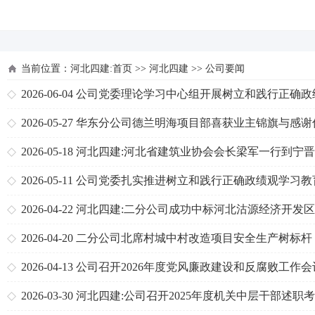
河北四建
当前位置：
河北四建:首页
>>
河北四建
>>
公司要闻
2026-06-04
公司党委理论学习中心组开展树立和践行正确政
专题学习
2026-05-27
华东分公司德兰明海项目部喜获业主锦旗与感谢
2026-05-18
河北四建:河北省建筑业协会会长梁军一行到宁
宁医院项目检查指导工作
2026-05-11
公司党委扎实推进树立和践行正确政绩观学习教
2026-04-22
河北四建:二分公司成功中标河北沽源经济开发
础设施综合提升建设项目第二标段
2026-04-20
二分公司北席村城中村改造项目安全生产树标杆
2026-04-13
公司召开2026年度党风廉政建设和反腐败工作会
2026-03-30
河北四建:公司召开2025年度机关中层干部述职