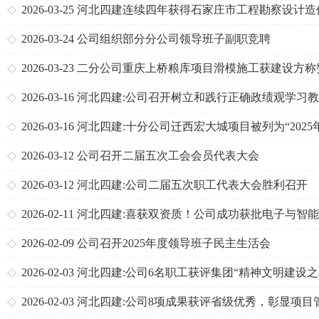
大会
2026-03-25
河北四建连续四年获得石家庄市工程勘察设计造
询行业先进单位荣誉称号
2026-03-24
公司组织部分分公司领导班子副职竞聘
2026-03-23
二分公司重庆上桥粮库项目滑模施工获建设方称
2026-03-16
河北四建:公司召开树立和践行正确政绩观学习
启动部署会
2026-03-16
河北四建:十分公司迁西宏大城项目被列为“2025
北省建设工程安全生产标准化工地交流展示项目”
2026-03-12
公司召开二届五次工会会员代表大会
2026-03-12
河北四建:公司二届五次职工代表大会胜利召开
2026-02-11
河北四建:喜获双资质！公司成功获批电子与智能
化、建筑机电安装专业承包贰级资质
2026-02-09
公司召开2025年度领导班子民主生活会
2026-02-03
河北四建:公司6名职工获评集团“精神文明建设之
2026-02-03
河北四建:公司8项成果获评省级优秀，彰显项目