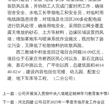
装防风压条，并协助工人完成门窗封闭工作，确保
宿舍安全。水电工长带领电工和安全员，对临时用
电线路隐患排查，对现场及生活区200多处配电箱
进行防风处理，确保用电安全。采用防尘网全覆盖
露天堆放的砂石、土方等材料，边缘区域设置挡风
墙；增加雾炮车与喷淋系统作业频次，既控制了扬
尘污染，又降低了松散物料的吹散风险。
西三教城中村改造回迁项目合同额10.09亿元，
项目位于石家庄市桥西区民心河以东、新石北路以
南、新石中路以北、广平街以西，总建筑面积4014
40.02㎡，建设内容包括住宅楼、幼儿园、配套公
建、地下车库等工程。（二分公司）
上一篇：
公司开展深入贯彻中央八项规定精神学习教育集中警
学习
下一篇：
河北四建:公司召开2025年一季度市场开发工作会议