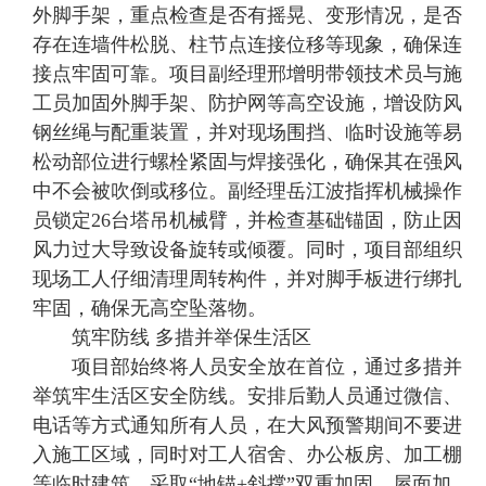
外脚手架，重点检查是否有摇晃、变形情况，是否
存在连墙件松脱、柱节点连接位移等现象，确保连
接点牢固可靠。项目副经理邢增明带领技术员与施
工员加固外脚手架、防护网等高空设施，增设防风
钢丝绳与配重装置，并对现场围挡、临时设施等易
松动部位进行螺栓紧固与焊接强化，确保其在强风
中不会被吹倒或移位。副经理岳江波指挥机械操作
员锁定26台塔吊机械臂，并检查基础锚固，防止因
风力过大导致设备旋转或倾覆。同时，项目部组织
现场工人仔细清理周转构件，并对脚手板进行绑扎
牢固，确保无高空坠落物。
筑牢防线 多措并举保生活区
项目部始终将人员安全放在首位，通过多措并
举筑牢生活区安全防线。安排后勤人员通过微信、
电话等方式通知所有人员，在大风预警期间不要进
入施工区域，同时对工人宿舍、办公板房、加工棚
等临时建筑，采取“地锚+斜撑”双重加固，屋面加