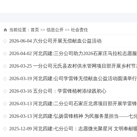
河北四建
当前位置：
首页
>>
信息公开
>>
社会责任
2026-06-04
六分公司开展无偿献血公益活动
2026-04-02
河北四建:三分公司助力2026石家庄马拉松志愿
获赞誉
2026-03-25
一分公司元氏县农村供水管网项目部开展乡村节
传志愿服务活动
2026-03-19
河北四建:公司学雷锋无偿献血公益活动圆满举行
2026-03-16
五分公司：学雷锋植树添绿践初心
2026-03-13
河北四建:二分公司石家庄北席项目部开展学雷
列志愿服务活动
2026-03-13
河北四建:弘扬雷锋精神 为民服务显担当——七
司开展“学雷锋”主题实践活动
2025-12-09
河北四建:七分公司：志愿微光聚星河 文明奉献