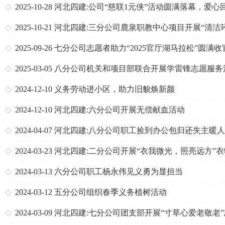
心
2025-10-28
河北四建:公司“慈联1元侠”活动圆满落幕，爱心
温暖收官
2025-10-21
河北四建:三分公司鹿泉职教中心项目开展“清洁
境”志愿服务活动
2025-09-26
七分公司志愿者助力“2025官厅湖马拉松”圆满收
2025-03-05
八分公司机关和项目部联合开展学雷锋志愿服务
2024-12-10
义务劳动进小区，助力旧貌焕新颜
2024-12-10
河北四建:六分公司开展无偿献血活动
2024-04-07
河北四建:八分公司职工捡到办公包归还失主暖
2024-03-23
河北四建:二分公司开展“衣我微光，照亮远方”
赠活动
2024-03-13
六分公司职工杨永伟见义勇为显担当
2024-03-12
五分公司组织春季义务植树活动
2024-03-09
河北四建:七分公司团支部开展“寸草心爱老敬老