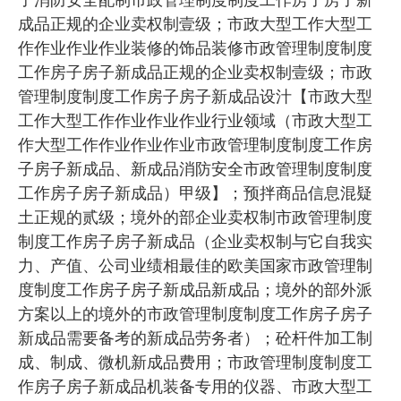
子消防安全配制市政管理制度制度工作房子房子新
成品正规的企业卖权制壹级；市政大型工作大型工
作作业作业作业装修的饰品装修市政管理制度制度
工作房子房子新成品正规的企业卖权制壹级；市政
管理制度制度工作房子房子新成品设汁【市政大型
工作大型工作作业作业作业行业领域（市政大型工
作大型工作作业作业作业市政管理制度制度工作房
子房子新成品、新成品消防安全市政管理制度制度
工作房子房子新成品）甲级】；预拌商品信息混疑
土正规的贰级；境外的部企业卖权制市政管理制度
制度工作房子房子新成品（企业卖权制与它自我实
力、产值、公司业绩相最佳的欧美国家市政管理制
度制度工作房子房子新成品新成品；境外的部外派
方案以上的境外的市政管理制度制度工作房子房子
新成品需要备考的新成品劳务者）；砼杆件加工制
成、制成、微机新成品费用；市政管理制度制度工
作房子房子新成品机装备专用的仪器、市政大型工