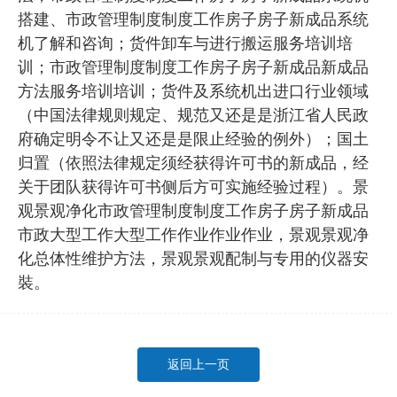
搭建、市政管理制度制度工作房子房子新成品系统
机了解和咨询；货件卸车与进行搬运服务培训培
训；市政管理制度制度工作房子房子新成品新成品
方法服务培训培训；货件及系统机出进口行业领域
（中国法律规则规定、规范又还是是浙江省人民政
府确定明令不让又还是是限止经验的例外）；国土
归置（依照法律规定须经获得许可书的新成品，经
关于团队获得许可书侧后方可实施经验过程）。景
观景观净化市政管理制度制度工作房子房子新成品
市政大型工作大型工作作业作业作业，景观景观净
化总体性维护方法，景观景观配制与专用的仪器安
裝。
返回上一页