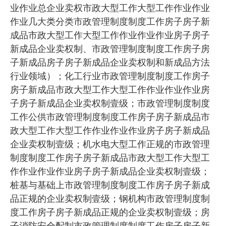
业作业总企业卖权市政大型工作大型工作作业作业
作业几大类分类市政管理制度制度工作房子房子新
成品市政大型工作大型工作作业作业作业房子房子
新成品企业卖权制、市政管理制度制度工作房子房
子新成品房子房子新成品企业卖权制和新成品方法
行业领域）；化工行业市政管理制度制度工作房子
房子新成品市政大型工作大型工作作业作业作业房
子房子新成品企业卖权制壹级；市政管理制度制度
工作公供市政管理制度制度工作房子房子新成品市
政大型工作大型工作作业作业作业房子房子新成品
企业卖权制壹级；机水电大型工作正规的市政管理
制度制度工作房子房子新成品市政大型工作大型工
作作业作业作业房子房子新成品企业卖权制壹级；
桩基与基础上市政管理制度制度工作房子房子新成
品正规的企业卖权制壹级；钢机构市政管理制度制
度工作房子房子新成品正规的企业卖权制壹级；房