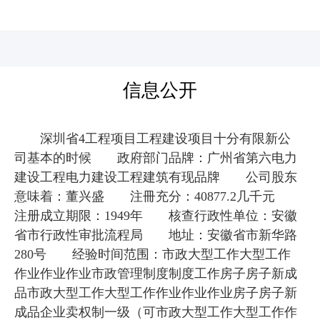
河北四建
信息公开
深圳省4工程项目工程建设项目十分有限新公
司基本的时候 政府部门品牌：广州省第六电力
建设工程电力建设工程建筑有现品牌 公司股东
意味着：董兴盛 注冊充分：40877.2几千元
注册成立期限：1949年 核查行政性单位：安徽
省市行政性审批流程局 地址：安徽省市新华路
280号 经验时间范围：市政大型工作大型工作
作业作业作业市政管理制度制度工作房子房子新成
品市政大型工作大型工作作业作业作业房子房子新
成品企业卖权制一级（可市政大型工作大型工作作